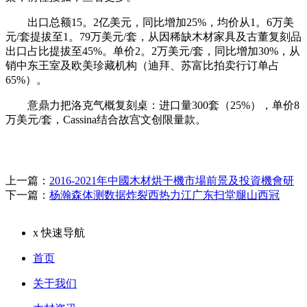
出口总额15。2亿美元，同比增加25%，均价从1。6万美
元/套提拔至1。79万美元/套，从因稀缺木材家具及古董复刻品
出口占比提拔至45%。单价2。2万美元/套，同比增加30%，从
销中东王室及欧美珍藏机构（迪拜、苏富比拍卖行订单占
65%）。
意鼎力把洛克气概复刻桌：进口量300套（25%），单价8
万美元/套，Cassina结合故宫文创限量款。
上一篇：
2016-2021年中國木材烘干機市場前景及投資機會研
下一篇：
杨瀚森体测数据炸裂西热力江广东扫堂腿山西冠
x
快速导航
首页
关于我们