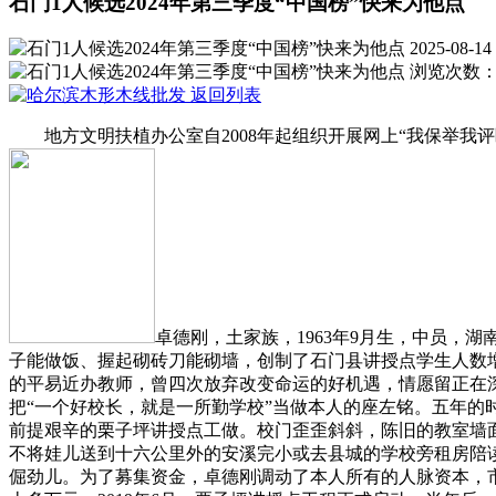
石门1人候选2024年第三季度“中国榜”快来为他点
2025-08-14 
浏览次数
返回列表
地方文明扶植办公室自2008年起组织开展网上“我保举我评
卓德刚，土家族，1963年9月生，中员
子能做饭、握起砌砖刀能砌墙，创制了石门县讲授点学生人数增
的平易近办教师，曾四次放弃改变命运的好机遇，情愿留正在深
把“一个好校长，就是一所勤学校”当做本人的座左铭。五年的
前提艰辛的栗子坪讲授点工做。校门歪歪斜斜，陈旧的教室墙
不将娃儿送到十六公里外的安溪完小或去县城的学校旁租房陪
倔劲儿。为了募集资金，卓德刚调动了本人所有的人脉资本，