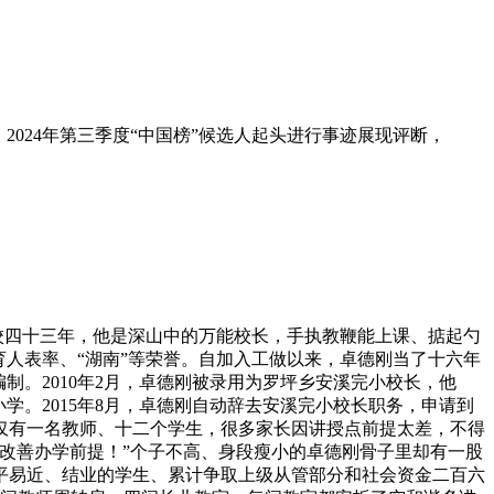
024年第三季度“中国榜”候选人起头进行事迹展现评断，
塾校四十三年，他是深山中的万能校长，手执教鞭能上课、掂起勺
人表率、“湖南”等荣誉。自加入工做以来，卓德刚当了十六年
制。2010年2月，卓德刚被录用为罗坪乡安溪完小校长，他
学。2015年8月，卓德刚自动辞去安溪完小校长职务，申请到
仅有一名教师、十二个学生，很多家长因讲授点前提太差，不得
改善办学前提！”个子不高、身段瘦小的卓德刚骨子里却有一股
平易近、结业的学生、累计争取上级从管部分和社会资金二百六