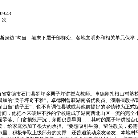
09:43
：
次
断身边”勾当，颠末下层干部群众、各地文明办和相关单元保举，2
，湖南省常德市石门县罗坪乡栗子坪讲授点教师。卓德刚扎根山村
加的“栗子坪奇不雅”。卓德刚曾获湖南省优良员、湖南省教书育
山当“孩子王”，也不肯调任县城或其他前提好的乡镇转为正式编
时间，他把本来破烂不胜的学校建成了湖南西北山区一流的完全小
面零落、门窗损毁严沉，茅厕仍是旱厕……其时的栗子坪讲授点
读，给家庭添加了很大的承担。“要想吸引生源、留住教员，必需
市里，积极争取上级部分的支撑，还普遍策动亲友老友、本地村