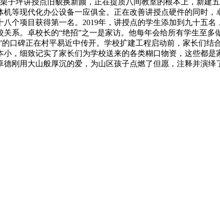
后，栗子坪讲授点旧貌换新颜，正在提质八间教室的根本上，新建
体机等现代化办公设备一应俱全。正在改善讲授点硬件的同时，卓
八个项目获得第一名。2019年，讲授点的学生添加到九十五
校关系。卓校长的“绝招”之一是家访。他每年会给所有学生至多
任”的口碑正在村平易近中传开。学校扩建工程启动前，家长们结
小，细致记实了家长们为学校送来的各类糊口物资，这些都是家长
卓德刚用大山般厚沉的爱，为山区孩子点燃了但愿，注释并演绎