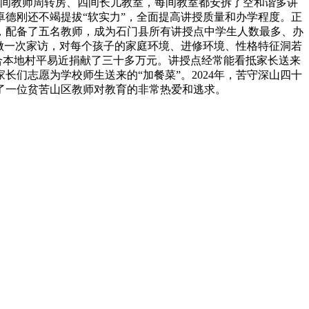
五间教师周转房、四间长儿教室，每间教室都安拆了空和谐多讲
德刚还不竭提拔“软实力”，全面提高讲授质量和办学程度。正
名，配备了五名教师，成为石门县所有讲授点中学生人数最多、办
做一次家访，对每个孩子的家庭环境、进修环境、性格特征洞若
合本地村平易近捐献了三十多万元。讲授点经常能看抵家长送来
们志愿为学校师生送来的“加餐菜”。2024年，苦守深山四十
了一位贫苦山区教师对教育的非常热爱和逃求。