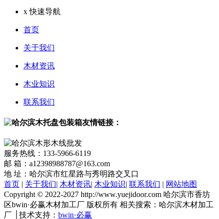
x
快速导航
首页
关于我们
木材资讯
木业知识
联系我们
友情链接：
服务热线：133-5966-6119
邮 箱：a12398988787@163.com
地 址：哈尔滨市红星路与秀明路交叉口
首页
|
关于我们
|
木材资讯
|
木业知识
|
联系我们
|
网站地图
Copyright © 2022-2027 http://www.yuejidoor.com 哈尔滨市香坊
区bwin·必赢木材加工厂 版权所有 相关搜索：哈尔滨木材加工
厂 │技术支持：
bwin·必赢