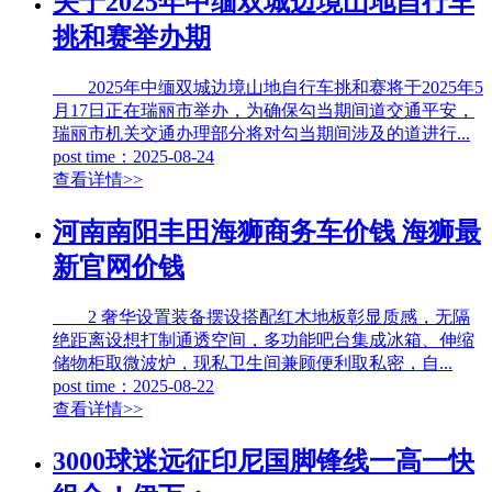
关于2025年中缅双城边境山地自行车
挑和赛举办期
2025年中缅双城边境山地自行车挑和赛将于2025年5
月17日正在瑞丽市举办，为确保勾当期间道交通平安，
瑞丽市机关交通办理部分将对勾当期间涉及的道进行...
post time：2025-08-24
查看详情>>
河南南阳丰田海狮商务车价钱 海狮最
新官网价钱
2 奢华设置装备摆设搭配红木地板彰显质感，无隔
绝距离设想打制通透空间，多功能吧台集成冰箱、伸缩
储物柜取微波炉，现私卫生间兼顾便利取私密，自...
post time：2025-08-22
查看详情>>
3000球迷远征印尼国脚锋线一高一快