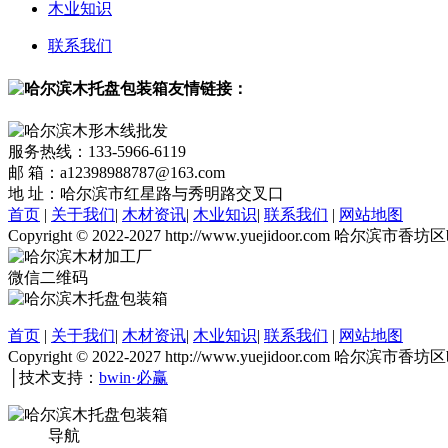
木业知识
联系我们
友情链接：
服务热线：133-5966-6119
邮 箱：a12398988787@163.com
地 址：哈尔滨市红星路与秀明路交叉口
首页
|
关于我们
|
木材资讯
|
木业知识
|
联系我们
|
网站地图
Copyright © 2022-2027 http://www.yuejidoor
微信二维码
首页
|
关于我们
|
木材资讯
|
木业知识
|
联系我们
|
网站地图
Copyright © 2022-2027 http://www.yuejidoor
│技术支持：
bwin·必赢
导航