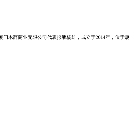
门木辞商业无限公司代表报酬杨雄，成立于2014年，位于厦