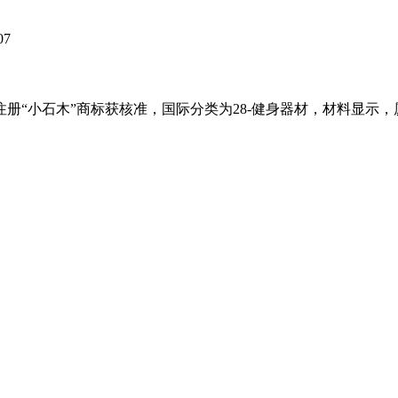
07
小石木”商标获核准，国际分类为28-健身器材，材料显示，厦