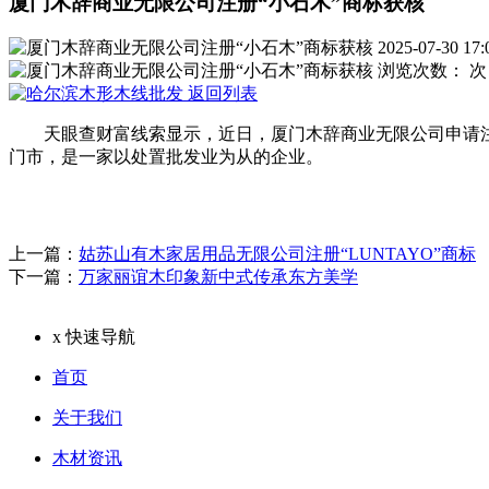
厦门木辞商业无限公司注册“小石木”商标获核
2025-07-30 17:
浏览次数：
次
返回列表
天眼查财富线索显示，近日，厦门木辞商业无限公司申请注册“
门市，是一家以处置批发业为从的企业。
上一篇：
姑苏山有木家居用品无限公司注册“LUNTAYO”商标
下一篇：
万家丽谊木印象新中式传承东方美学
x
快速导航
首页
关于我们
木材资讯