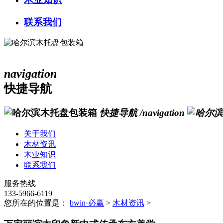
联系我们
navigation
快捷导航
快捷导航
/navigation
关于我们
木材资讯
木业知识
联系我们
服务热线
133-5966-6119
您所在的位置是：
bwin·必赢
>
木材资讯
>