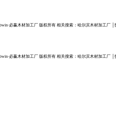
.com 哈尔滨市香坊区bwin·必赢木材加工厂 版权所有 相关搜索：哈尔滨木材加工
.com 哈尔滨市香坊区bwin·必赢木材加工厂 版权所有 相关搜索：哈尔滨木材加工