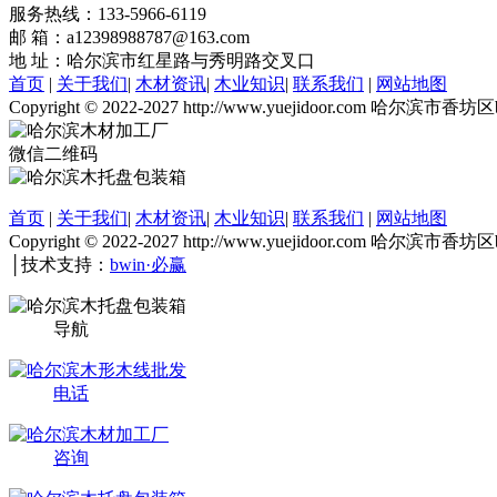
服务热线：133-5966-6119
邮 箱：a12398988787@163.com
地 址：哈尔滨市红星路与秀明路交叉口
首页
|
关于我们
|
木材资讯
|
木业知识
|
联系我们
|
网站地图
Copyright © 2022-2027 http://www.yuejidoor
微信二维码
首页
|
关于我们
|
木材资讯
|
木业知识
|
联系我们
|
网站地图
Copyright © 2022-2027 http://www.yuejidoor
│技术支持：
bwin·必赢
导航
电话
咨询