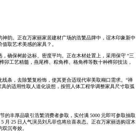
神韵。正在万家丽家居建材广场的浩繁品牌中，谊木印象新中
价值取艺术美感的家具？。
确保树龄达标、密度平均。正在木材处置上，采用保守 “三
传承榫卯工艺精髓，燕尾榫、粽角榫、格角榫等数十种榫卯技法，
线条，去除繁复粉饰，使其更合适现代审美取糊口需求。“禅
视家具的适用性取人道化设想，按照人体工程学调整家具尺寸取弧
节的丰厚品吸引浩繁消费者参取，实付满 5000 元即可参取抽取
互动，5 月 25 日人气演员刘凡菲也将欣喜表态。正在万家丽选购谊木
的双沉夸姣。