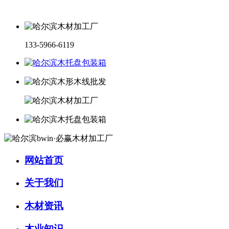
133-5966-6119
网站首页
关于我们
木材资讯
木业知识