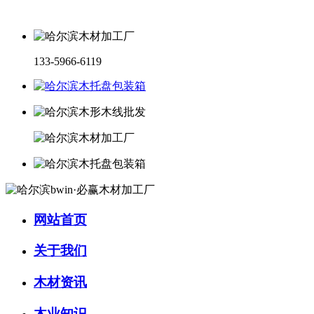
133-5966-6119
网站首页
关于我们
木材资讯
木业知识